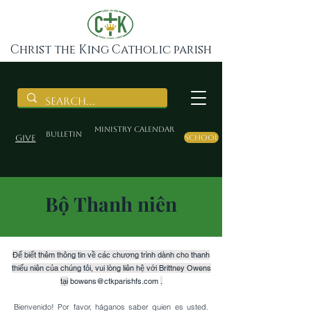
Christ the King Catholic parish
Ministry Calendar
BULLETIN
Give
School
Bộ Thanh niên
Để biết thêm thông tin về các chương trình dành cho thanh
thiếu niên của chúng tôi, vui lòng liên hệ với Brittney Owens
tại
bowens@ctkparishfs.com
.
Bienvenido! Por favor, háganos saber quien es usted.